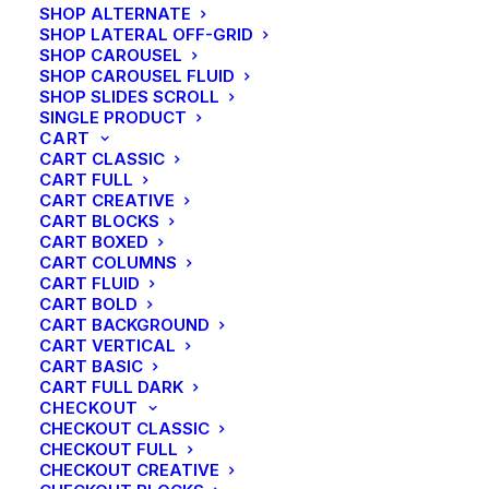
SHOP ALTERNATE
SHOP LATERAL OFF-GRID
Joannes
SHOP CAROUSEL
SHOP CAROUSEL FLUID
Ottermans
SHOP SLIDES SCROLL
SINGLE PRODUCT
CART
CART CLASSIC
CART FULL
CART CREATIVE
Hoensbroek | Smid
CART BLOCKS
CART BOXED
CART COLUMNS
CART FLUID
CART BOLD
CART BACKGROUND
Joannes Georgius droeg het ambacht van
CART VERTICAL
smid over op zijn enige zoon Joannes.
CART BASIC
Het huwelijk van Joannes met Maria
CART FULL DARK
CHECKOUT
Halmans, bracht 8 kinderen voort
CHECKOUT CLASSIC
waaronder 4 zonen. Joannes en Maria
CHECKOUT FULL
stierven op zeer jonge leeftijd en hun
CHECKOUT CREATIVE
kinderen bleven als wees achter. Geen van