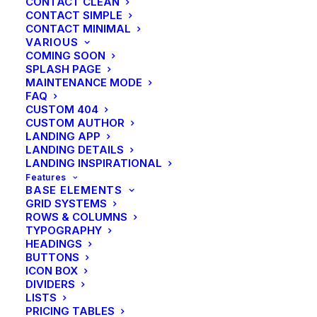
CONTACT CLEAN
CONTACT SIMPLE
CONTACT MINIMAL
VARIOUS
1666
COMING SOON
SPLASH PAGE
MAINTENANCE MODE
1736
FAQ
CUSTOM 404
CUSTOM AUTHOR
LANDING APP
LANDING DETAILS
LANDING INSPIRATIONAL
Joannes
Features
BASE ELEMENTS
Georgius
GRID SYSTEMS
ROWS & COLUMNS
Ottermann
TYPOGRAPHY
HEADINGS
BUTTONS
ICON BOX
DIVIDERS
LISTS
Hoensbroek | Smid
PRICING TABLES