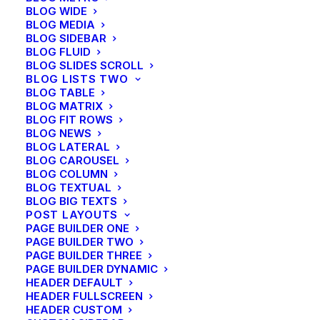
BLOG WIDE
BLOG MEDIA
In
1698
kochten ze hier een 'huis, tuin en
BLOG SIDEBAR
weide' op de 'Aeckerstraet'. Het begin van
BLOG FLUID
een eeuwen durend 'huwelijk' tussen
BLOG SLIDES SCROLL
BLOG LISTS TWO
Hoensbroek en de familie Ottermann.
BLOG TABLE
Joannes Georgius ging, in het slechts 700
BLOG MATRIX
inwoners tellende, lieflijke dorp, aan de slag
BLOG FIT ROWS
als smid.
BLOG NEWS
BLOG LATERAL
BLOG CAROUSEL
BLOG COLUMN
BLOG TEXTUAL
BLOG BIG TEXTS
POST LAYOUTS
PAGE BUILDER ONE
PAGE BUILDER TWO
PAGE BUILDER THREE
PAGE BUILDER DYNAMIC
HEADER DEFAULT
HEADER FULLSCREEN
HEADER CUSTOM