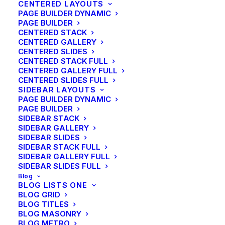
CENTERED LAYOUTS
tegen hem. Het hertogdom Lüneburg (de
PAGE BUILDER DYNAMIC
streek rond de plaatsen Hannover, Celle en
PAGE BUILDER
Lüneburg) leverde ruim 7500 manschappen.
CENTERED STACK
De gevechten vonden met name plaats in
CENTERED GALLERY
CENTERED SLIDES
Vlaanderen. Hierdoor kreeg ook
CENTERED STACK FULL
Hoensbroek meermaals te maken met
CENTERED GALLERY FULL
inkwartiering van regimenten op weg naar
CENTERED SLIDES FULL
of terugkerend van het strijdtoneel.
SIDEBAR LAYOUTS
PAGE BUILDER DYNAMIC
PAGE BUILDER
SIDEBAR STACK
Als onderdeel van het Lüneburgse leger,
SIDEBAR GALLERY
doorkruiste Joannes Georgius Ottermann,
SIDEBAR SLIDES
regelmatig deze streek. Tijdens een
SIDEBAR STACK FULL
winterkwartier in Luik ontmoette Joannes
SIDEBAR GALLERY FULL
SIDEBAR SLIDES FULL
Georgius zijn toekomstige vrouw Maria
Blog
Borguet. Na afloop van de 9-jarige oorlog
BLOG LISTS ONE
werden vele regimenten van het leger
BLOG GRID
opgeheven. Het echtpaar Ottermann-
BLOG TITLES
BLOG MASONRY
Borguet vestigde zich in Hoensbroek.
BLOG METRO