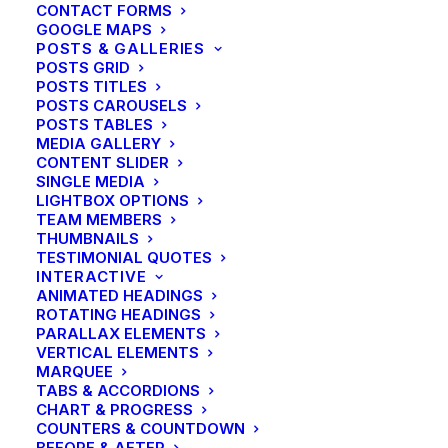
CONTACT FORMS
GOOGLE MAPS
POSTS & GALLERIES
POSTS GRID
POSTS TITLES
In deze Negenjarige oorlog (1688-1697)
POSTS CAROUSELS
stond de coalitie van de Re- publiek, Spanje,
POSTS TABLES
Engeland, de Duitse keizer en een aantal
MEDIA GALLERY
Duitse vor- sten tegenover Frankrijk. Tot
CONTENT SLIDER
SINGLE MEDIA
die Duitse vorsten behoorden de keur-
LIGHTBOX OPTIONS
vorsten van Brandenburg, van Saksen, van
TEAM MEMBERS
Hannover, van Beieren en van de Palts. Ook
THUMBNAILS
TESTIMONIAL QUOTES
de prinsbisschop van Luik behoorde -
INTERACTIVE
anders dan in vorige oorlogen - tot de tegen
ANIMATED HEADINGS
Frankrijk oorlogvoerende partij, nadat
ROTATING HEADINGS
pogingen om de Luikse neutraliteit te doen
PARALLAX ELEMENTS
VERTICAL ELEMENTS
eerbiedigen mislukt waren.
MARQUEE
Wèl hadden de Landen van Overmaas last
TABS & ACCORDIONS
gehad van doortrekkende vijandelijke
CHART & PROGRESS
detachementen en geallieerde troepen en
COUNTERS & COUNTDOWN
BEFORE & AFTER