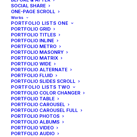
werden hier en daar b.v. in Heerlen, Dalhem
SOCIAL SHARE
en kasteel Neubourg garnizoenen gelegerd,
ONE-PAGE SCROLL
maar de schade bleef beperkt tot levering
Works
van fourage en enkele gewelddaden, vooral
PORTFOLIO LISTS ONE
PORTFOLIO GRID
in Vaals en omgeving. Nader onderzoek zal
PORTFOLIO TITLES
het wellicht mogelijk maken de vraag in
PORTFOLIO INLINE
hoeverre deze streken oorlogsoverlast
PORTFOLIO METRO
ondervonden, meer exact te beantwoorden.
PORTFOLIO MASONRY
PORTFOLIO MATRIX
Vast staat, dat na de vrede Duitse troepen
PORTFOLIO WIDE
nog in de Kempen en in het Land van Weert
PORTFOLIO ALTERNATE
huishielden. Die troepen moesten door het
PORTFOLIO FLUID
PORTFOLIO SLIDES SCROLL
Over- kwartier naar huis terugkeren en
PORTFOLIO LISTS TWO
zullen vermoedelijk ook daar wel sporen
PORTFOLIO COLOR CHANGER
achtergelaten hebben.
PORTFOLIO TABLE
PORTFOLIO CAROUSEL
PORTFOLIO CAROUSEL FULL
Tussen 1688 en 1697 werd de 9-jarige
PORTFOLIO PHOTOS
oorlog uitgevochten. Koning Lodewijk XIV
PORTFOLIO ALBUMS
van Frankrijk viel het Heilige Roomse Rijk
PORTFOLIO VIDEO
binnen en een grote coalitie keerde zich
PORTFOLIO AUDIO