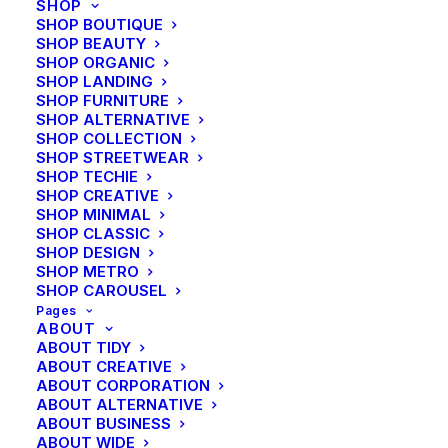
SHOP
SHOP BOUTIQUE
1698
SHOP BEAUTY
SHOP ORGANIC
SHOP LANDING
2016
SHOP FURNITURE
SHOP ALTERNATIVE
SHOP COLLECTION
SHOP STREETWEAR
SHOP TECHIE
SHOP CREATIVE
Ottermann
SHOP MINIMAL
SHOP CLASSIC
Hoensbroek
SHOP DESIGN
SHOP METRO
SHOP CAROUSEL
Pages
Ambachtslieden,
ABOUT
ABOUT TIDY
landbouwers,
ABOUT CREATIVE
ABOUT CORPORATION
ondernemers
ABOUT ALTERNATIVE
ABOUT BUSINESS
ABOUT WIDE