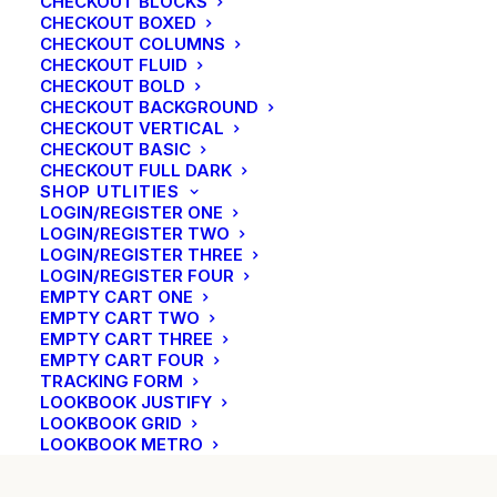
CHECKOUT BLOCKS
CHECKOUT BOXED
de zonen was oud genoeg om het ambacht te
CHECKOUT COLUMNS
leren van hun vader. Met het overlijden van
CHECKOUT FLUID
Joannes, verdween ook het ambacht van
CHECKOUT BOLD
smid uit de familie.
CHECKOUT BACKGROUND
CHECKOUT VERTICAL
CHECKOUT BASIC
CHECKOUT FULL DARK
SHOP UTLITIES
LOGIN/REGISTER ONE
LOGIN/REGISTER TWO
LOGIN/REGISTER THREE
LOGIN/REGISTER FOUR
EMPTY CART ONE
EMPTY CART TWO
EMPTY CART THREE
EMPTY CART FOUR
TRACKING FORM
LOOKBOOK JUSTIFY
LOOKBOOK GRID
LOOKBOOK METRO