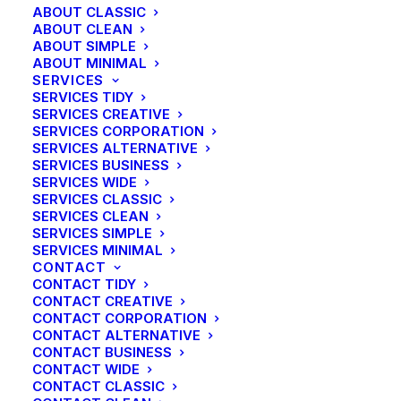
ABOUT CLASSIC
Sinds 1698 is de familie Ottermann
ABOUT CLEAN
ABOUT SIMPLE
woonachtig en werkzaam in
ABOUT MINIMAL
Hoensbroek; inmiddels al 10
SERVICES
SERVICES TIDY
generaties in meer dan 300 jaar .
SERVICES CREATIVE
Generaties die bestonden uit
SERVICES CORPORATION
SERVICES ALTERNATIVE
ambachtslieden, landbouwers en
SERVICES BUSINESS
SERVICES WIDE
ondernemers.
SERVICES CLASSIC
SERVICES CLEAN
SERVICES SIMPLE
SERVICES MINIMAL
CONTACT
CONTACT TIDY
CONTACT CREATIVE
CONTACT CORPORATION
CONTACT ALTERNATIVE
CONTACT BUSINESS
CONTACT WIDE
CONTACT CLASSIC