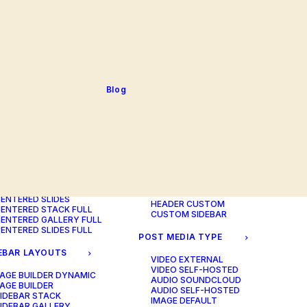
BLOG TABLE
ORTFOLIO COLOR
BLOG MATRIX
CHANGER
BLOG FIT ROWS
ORTFOLIO TABLE
BLOG NEWS
ORTFOLIO CAROUSEL
BLOG LATERAL
ORTFOLIO CAROUSEL
BLOG CAROUSEL
ULL
BLOG COLUMN
ORTFOLIO PHOTOS
BLOG TEXTUAL
Blog
ORTFOLIO ALBUMS
BLOG BIG TEXTS
ORTFOLIO VIDEO
ORTFOLIO AUDIO
POST LAYOUTS
TERED LAYOUTS
PAGE BUILDER ONE
PAGE BUILDER TWO
AGE BUILDER DYNAMIC
PAGE BUILDER THREE
AGE BUILDER
PAGE BUILDER DYNAMIC
ENTERED STACK
HEADER DEFAULT
ENTERED GALLERY
HEADER FULLSCREEN
ENTERED SLIDES
HEADER CUSTOM
ENTERED STACK FULL
CUSTOM SIDEBAR
ENTERED GALLERY FULL
ENTERED SLIDES FULL
POST MEDIA TYPE
EBAR LAYOUTS
VIDEO EXTERNAL
VIDEO SELF-HOSTED
AGE BUILDER DYNAMIC
AUDIO SOUNDCLOUD
AGE BUILDER
AUDIO SELF-HOSTED
IDEBAR STACK
IMAGE DEFAULT
IDEBAR GALLERY