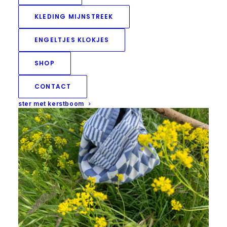
KLEDING MIJNSTREEK
ENGELTJES KLOKJES
SHOP
CONTACT
ster met kerstboom