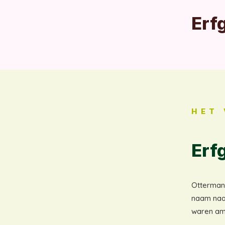
Erf
HET
Erf
Ottermann
naam naar
waren am