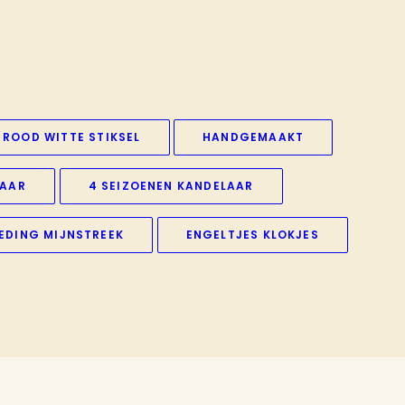
ROOD WITTE STIKSEL
HANDGEMAAKT
LAAR
4 SEIZOENEN KANDELAAR
EDING MIJNSTREEK
ENGELTJES KLOKJES