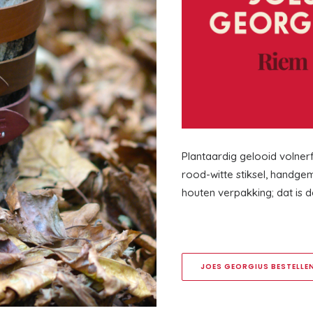
Plantaardig gelooid volner
rood-witte stiksel, handg
houten verpakking; dat is 
JOES GEORGIUS BESTELLE