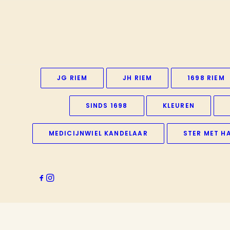
JG RIEM
JH RIEM
1698 RIEM
SINDS 1698
KLEUREN
MEDICIJNWIEL KANDELAAR
STER MET H