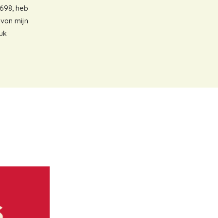
1698, heb
van mijn
uk