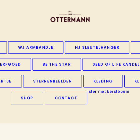
WJ ARMBANDJE
HJ SLEUTELHANGER
ERFGOED
BE THE STAR
SEED OF LIFE KANDE
ARTJE
STERRENBEELDEN
KLEDING
KL
ster met kerstboom
SHOP
CONTACT