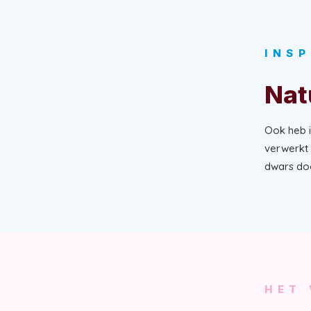
INSP
Nat
Ook heb ik
verwerkt i
dwars doo
HET