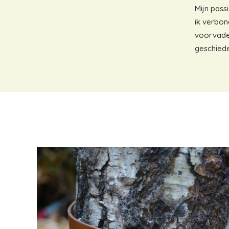
Mijn pass
ik verbon
voorvader
geschied